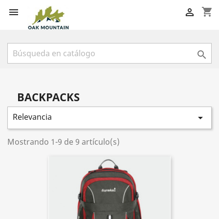
shopping_cart



BACKPACKS
Relevancia

Mostrando 1-9 de 9 artículo(s)