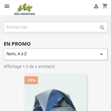
shopping_cart



EN PROMO
Nom, A à Z

Affichage 1-2 de 2 article(s)
-20%