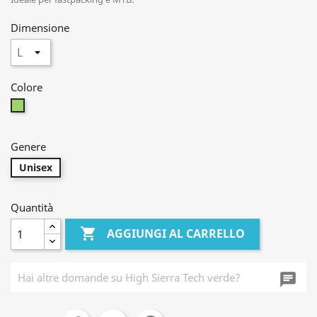
Dimensione
Colore
Verde
Genere
Unisex
Quantità

AGGIUNGI AL CARRELLO
chat_i