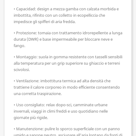
• Capacidad: design a mezza gamba con calzata morbida e
imbottita, rifinito con un colletto in ecopelliccia che
impedisce gli spifferi di aria fredda.
• Protezione: tomaia con trattamento idrorepellente a lunga
durata (DWR) e base impermeabile per bloccare neve e
fango.
• Montaggio: suola in gomma resistente con tasselli sensibili
alla temperatura per un grip superiore su ghiaccio e terreni
scivolosi.
• Ventilazione: imbottitura termica ad alta densità che
trattiene il calore corporeo in modo efficiente consentendo
una corretta traspirazione.
• Uso consigliato: relax dopo-sci, camminate urbane
invernali, viaggi in climi freddi e uso quotidiano nelle
giornate più rigide.
• Manutenzione: pulire lo sporco superficiale con un panno
umido e sapone neutro, asciugare all'aria lontano da fonti di