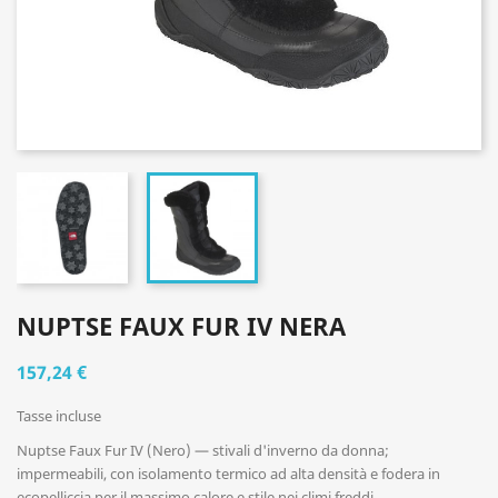
NUPTSE FAUX FUR IV NERA
157,24 €
Tasse incluse
Nuptse Faux Fur IV (Nero) — stivali d'inverno da donna;
impermeabili, con isolamento termico ad alta densità e fodera in
ecopelliccia per il massimo calore e stile nei climi freddi.