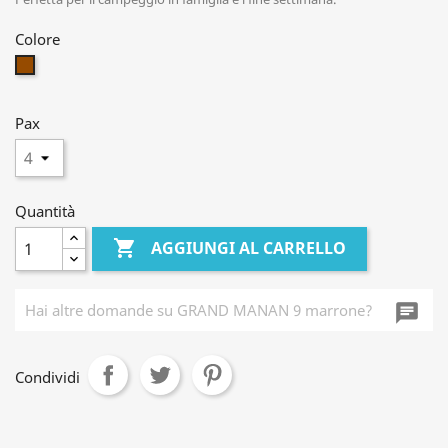
Colore
Marrone
Pax
Quantità

AGGIUNGI AL CARRELLO
chat_i
Condividi